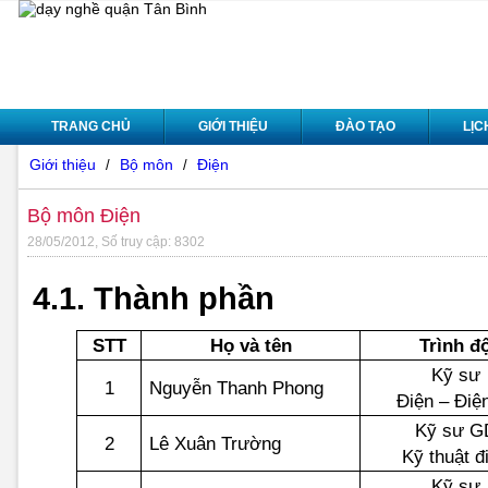
TRANG CHỦ
GIỚI THIỆU
ĐÀO TẠO
LỊC
Giới thiệu
Bộ môn
Điện
/
/
Bộ môn Điện
28/05/2012, Số truy cập: 8302
4.1. Thành phần
STT
Họ và tên
Trình đ
Kỹ sư
1
Nguyễn Thanh Phong
Điện – Điệ
Kỹ sư G
2
Lê Xuân Trường
Kỹ thuật đ
Kỹ sư