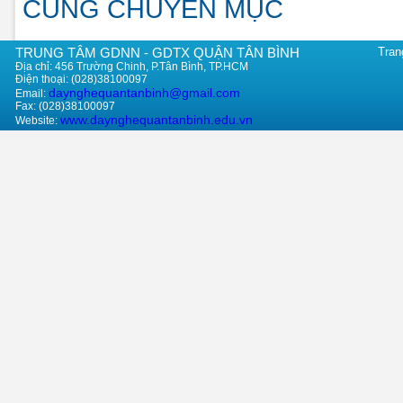
CÙNG CHUYÊN MỤC
TRUNG TÂM GDNN - GDTX QUẬN TÂN BÌNH
Tran
Địa chỉ: 456 Trường Chinh, P.Tân Bình, TP.HCM
Điện thoại: (028)38100097
daynghequantanbinh@gmail.com
Email:
Fax: (028)38100097
www.daynghequantanbinh.edu.vn
Website: