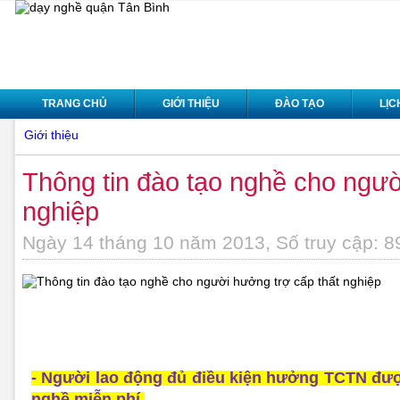
TRANG CHỦ
GIỚI THIỆU
ĐÀO TẠO
LỊC
Giới thiệu
Thông tin đào tạo nghề cho ngườ
nghiệp
Ngày 14 tháng 10 năm 2013, Số truy cập: 8
- Người lao động đủ điều kiện hưởng TCTN đượ
nghề miễn phí.