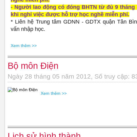
- Người lao động có đóng BHTN từ đủ 9 tháng 
khi nghỉ việc được hỗ trợ học nghề miễn phí.
* Liên hệ Trung tâm GDNN - GDTX quận Tân Bìn
vấn nhập học.
Xem thêm >>
Bộ môn Điện
Ngày 28 tháng 05 năm 2012, Số truy cập: 8
Xem thêm >>
Lịch sử hình thành