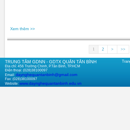
Xem thêm >>
1
2
>
>>
TRUNG TÂM GDNN - GDTX QUẬN TÂN BÌNH
Tran
Địa chỉ: 456 Trường Chinh, P.Tân Bình, TP.HCM
Điện thoại: (028)38100097
daynghequantanbinh@gmail.com
Email:
Fax: (028)38100097
www.daynghequantanbinh.edu.vn
Website: