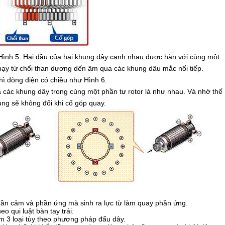
nh 5. Hai đầu của hai khung dây cạnh nhau được hàn với cùng một
hạy từ chổi than dương dến âm qua các khung dâu mắc nối tiếp.
hì dòng điện có chiều như Hình 6.
a các khung dây trong cùng một phần tư rotor là như nhau. Và nhờ thế
ung sẽ không đổi khi cổ góp quay.
hần cảm và phần ứng mà sinh ra lực từ làm quay phần ứng.
o qui luật bàn tay trái.
m 3 loại tùy theo phương pháp đấu dây.