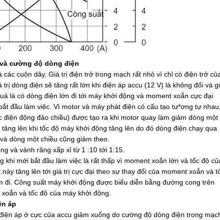
 và cường độ dòng điện
các cuộn dây. Giá trị điện trở trong mạch rất nhỏ vì chỉ có điện trở củ
trị dòng điện sẽ tăng rất lớn khi điện áp accu (12 V) là không đổi và g
t quả là có dòng điện lớn đi tới máy khởi động và moment xoắn cực đại
ắt đầu làm việc. Vì motor và máy phát điện có cấu tạo tư*ơng tự nhau
ức điện động đảo chiều) được tạo ra khi motor quay làm giảm dòng một
 tăng lên khi tốc độ máy khởi động tăng lên do đó dòng điện chạy qua
và dòng một chiều cũng giảm theo.
ng và vành răng xấp xỉ từ 1 :10 tới 1:15.
 khi mới bắt đầu làm việc là rất thấp vì moment xoắn lớn và tốc độ củ
ày tăng lên tới giá trị cực đại theo sự thay đổi của moment xoắn và t
m đi. Công suất máy khởi động được biểu diễn bằng đường cong trên
t xoắn và tốc độ của máy khởi động.
iện áp
, điện áp ở cực của accu giảm xuống do cường độ dòng điện trong mạc