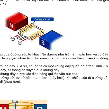
ai cực từ, sự hút và đẩy của hai nam châm làm cho nam châm đặt giữ
7 a)
ng qua đường sức từ khác. Nó dường như trở nên ngắn hơn và cố đẩy
ó là nguyên nhân làm cho nam châm ở giữa quay theo chiều kim đồng
 khung dây. Giả sử, chúng ta có một khung dây quấn như trên Hình 7 b.
dây, từ thông sẽ xuyên qua khung dây.
khung dây được xác định bằng qui tắc vặn nút chai.
đường sức từ trở nên mạnh hơn (dày hơn). Khi chiều của từ trường đối
đi (thưa hơn).