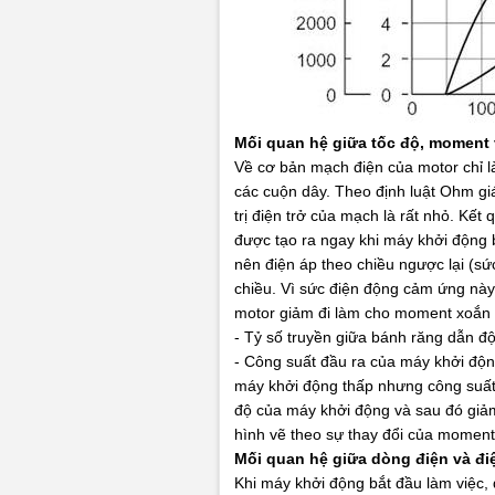
Mối quan hệ giữa tốc độ, moment
Về cơ bản mạch điện của motor chỉ là 
các cuộn dây. Theo định luật Ohm giá 
trị điện trở của mạch là rất nhỏ. Kế
được tạo ra ngay khi máy khởi động b
nên điện áp theo chiều ngược lại (s
chiều. Vì sức điện động cảm ứng này
motor giảm đi làm cho moment xoắn 
- Tỷ số truyền giữa bánh răng dẫn độ
- Công suất đầu ra của máy khởi động
máy khởi động thấp nhưng công suất n
độ của máy khởi động và sau đó giả
hình vẽ theo sự thay đổi của momen
Mối quan hệ giữa dòng điện và đ
Khi máy khởi động bắt đầu làm việc