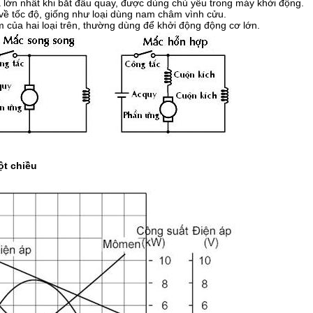
lớn nhất khi bắt đầu quay, được dùng chủ yếu trong máy khởi động.
về tốc độ, giống như loại dùng nam châm vình cửu.
 của hai loại trên, thường dùng để khởi động động cơ lớn.
ột chiều