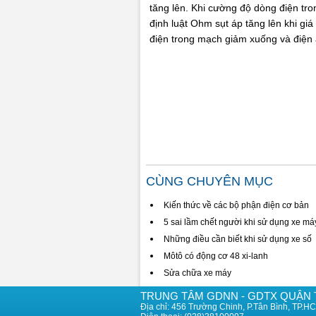
tăng lên. Khi cường độ dòng điện tro
định luật Ohm sụt áp tăng lên khi giá
điện trong mạch giảm xuống và điện áp
CÙNG CHUYÊN MỤC
Kiến thức về các bộ phận điện cơ bản
5 sai lầm chết người khi sử dụng xe m
Những điều cần biết khi sử dụng xe số
Môtô có động cơ 48 xi-lanh
Sửa chữa xe máy
TRUNG TÂM GDNN - GDTX QUẬN 
Địa chỉ: 456 Trường Chinh, P.Tân Bình, TP.H