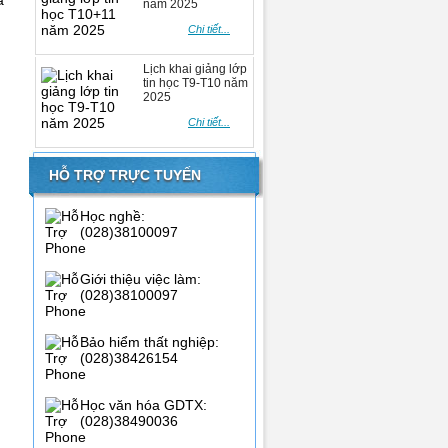
a
năm 2025
Chi tiết...
Lịch khai giảng lớp
tin học T9-T10 năm
2025
Chi tiết...
HỖ TRỢ TRỰC TUYẾN
Học nghề:
(028)38100097
Giới thiệu việc làm:
(028)38100097
Bảo hiểm thất nghiệp:
(028)38426154
Học văn hóa GDTX:
(028)38490036