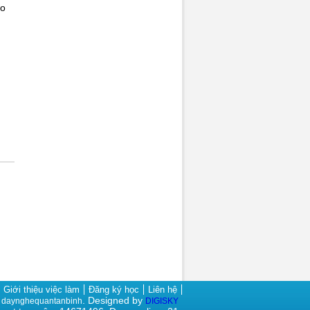
eo
Giới thiệu việc làm
Đăng ký học
Liên hệ
. Designed by
2 daynghequantan
binh
DIGISKY