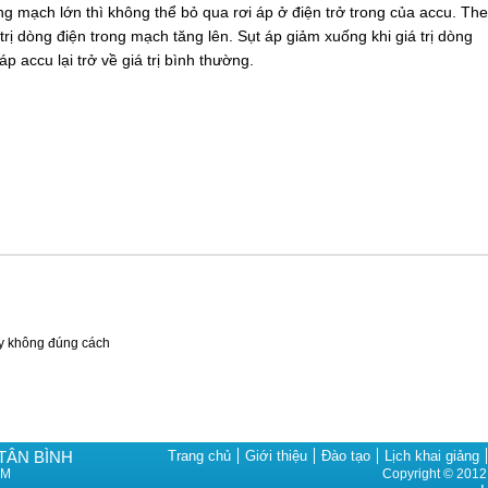
ng mạch lớn thì không thể bỏ qua rơi áp ở điện trở trong của accu. Th
 trị dòng điện trong mạch tăng lên. Sụt áp giảm xuống khi giá trị dòng
 accu lại trở về giá trị bình thường.
áy không đúng cách
TÂN BÌNH
Trang chủ
Giới thiệu
Đào tạo
Lịch khai giảng
CM
Copyright © 201