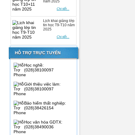
năm 2025
Chi tiết...
Lịch khai giảng lớp
tin học T9-T10 năm
2025
Chi tiết...
HỖ TRỢ TRỰC TUYẾN
Học nghề:
(028)38100097
Giới thiệu việc làm:
(028)38100097
Bảo hiểm thất nghiệp:
(028)38426154
Học văn hóa GDTX:
(028)38490036