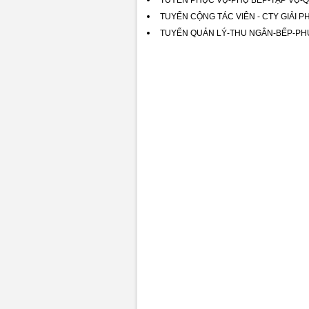
TUYỂN PHỤC VỤ-PHỤ BẾP-TẠP VỤ-Q
TUYỂN CỘNG TÁC VIÊN - CTY GIẢI
TUYỂN QUẢN LÝ-THU NGÂN-BẾP-PH