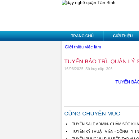
TRANG CHỦ
GIỚI THIỆU
Giới thiệu việc làm
TUYỂN BẢO TRÌ- QUẢN LÝ 
16/06/2025, Số truy cập: 305
TUYỂN BẢO
CÙNG CHUYÊN MỤC
TUYỂN SALE ADMIN- CHĂM SÓC KHÁ
TUYỂN KỸ THUẬT VIÊN - CÔNG TY TN