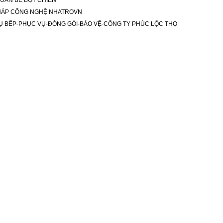
UÁN BÉ BỘT CHIÊN
 PHÁP CÔNG NGHỆ NHATROVN
Ụ BẾP-PHỤC VỤ-ĐÓNG GÓI-BẢO VỆ-CÔNG TY PHÚC LỘC THỌ